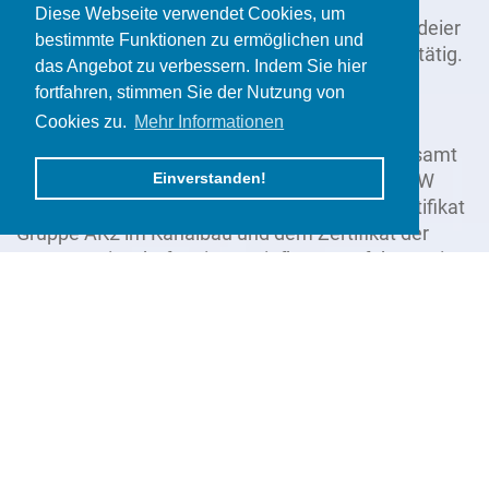
bekannten und zuverlässigen Spezialisten
Diese Webseite verwendet Cookies, um
entwickelt. Seit 2008 ist Dipl.-Ing. Thomas Waldeier
bestimmte Funktionen zu ermöglichen und
als weiterer Geschäftsführer im Unternehmen tätig.
das Angebot zu verbessern. Indem Sie hier
Er ist unter anderem ausgebildeter
fortfahren, stimmen Sie der Nutzung von
Schweißfachingenieur.
Cookies zu.
Mehr Informationen
Mit dem entsprechenden Fachpersonal, insgesamt
Einverstanden!
100 Beschäftigten, und der erforderlichen DVGW
W1/G2 PE-Bescheinigung, dem Güteschutzzertifikat
Gruppe AK2 im Kanalbau und dem Zertifikat der
Gütegemeinschaft Leitungstiefbau e. V. führen wir
täglich Arbeiten als Werksvertragspartner für Gas-
und Stromversorgungsträger,
Telekommunikationsunternehmen, Tiefbauämter,
Stadt- und Wasserwerke durch.
Durch die Ausstattung mit dem notwendigen
technischen Gerät und dem entsprechend
qualifizierten Fachpersonal, sind wir in der Lage,